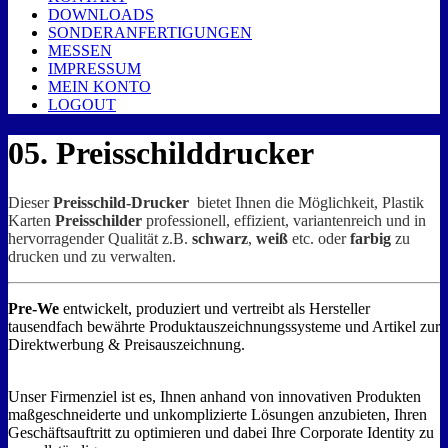
DOWNLOADS
SONDERANFERTIGUNGEN
MESSEN
IMPRESSUM
MEIN KONTO
LOGOUT
05. Preisschilddrucker
Dieser
Preisschild-Drucker
bietet Ihnen die Möglichkeit, Plastik
Karten
Preisschilder
professionell, effizient, variantenreich und in
hervorragender Qualität z.B.
schwarz
,
weiß
etc. oder
farbig
zu
drucken und
zu verwalten.
Pre-We
entwickelt, produziert und vertreibt als Hersteller
tausendfach bewährte Produktauszeichnungssysteme und Artikel zur
Direktwerbung & Preisauszeichnung.
Unser Firmenziel ist es, Ihnen anhand von innovativen Produkten
maßgeschneiderte und unkomplizierte Lösungen anzubieten, Ihren
Geschäftsauftritt zu optimieren und dabei Ihre Corporate Identity zu