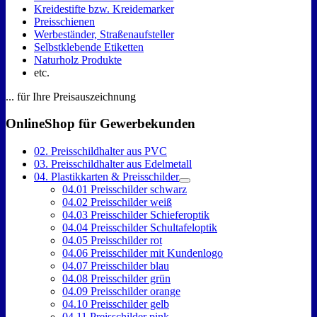
Kreidestifte bzw. Kreidemarker
Preisschienen
Werbeständer, Straßenaufsteller
Selbstklebende Etiketten
Naturholz Produkte
etc.
... für Ihre Preisauszeichnung
OnlineShop für Gewerbekunden
02. Preisschildhalter aus PVC
03. Preisschildhalter aus Edelmetall
04. Plastikkarten & Preisschilder
04.01 Preisschilder schwarz
04.02 Preisschilder weiß
04.03 Preisschilder Schieferoptik
04.04 Preisschilder Schultafeloptik
04.05 Preisschilder rot
04.06 Preisschilder mit Kundenlogo
04.07 Preisschilder blau
04.08 Preisschilder grün
04.09 Preisschilder orange
04.10 Preisschilder gelb
04.11 Preisschilder pink