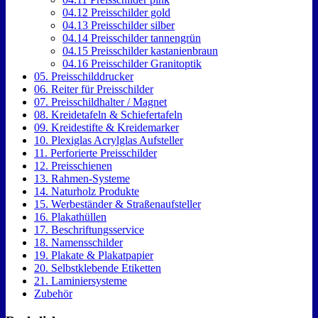
04.12 Preisschilder gold
04.13 Preisschilder silber
04.14 Preisschilder tannengrün
04.15 Preisschilder kastanienbraun
04.16 Preisschilder Granitoptik
05. Preisschilddrucker
06. Reiter für Preisschilder
07. Preisschildhalter / Magnet
08. Kreidetafeln & Schiefertafeln
09. Kreidestifte & Kreidemarker
10. Plexiglas Acrylglas Aufsteller
11. Perforierte Preisschilder
12. Preisschienen
13. Rahmen-Systeme
14. Naturholz Produkte
15. Werbeständer & Straßenaufsteller
16. Plakathüllen
17. Beschriftungsservice
18. Namensschilder
19. Plakate & Plakatpapier
20. Selbstklebende Etiketten
21. Laminiersysteme
Zubehör