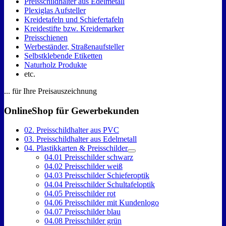
Preisschildhalter aus Edelmetall
Plexiglas Aufsteller
Kreidetafeln und Schiefertafeln
Kreidestifte bzw. Kreidemarker
Preisschienen
Werbeständer, Straßenaufsteller
Selbstklebende Etiketten
Naturholz Produkte
etc.
... für Ihre Preisauszeichnung
OnlineShop für Gewerbekunden
02. Preisschildhalter aus PVC
03. Preisschildhalter aus Edelmetall
04. Plastikkarten & Preisschilder
04.01 Preisschilder schwarz
04.02 Preisschilder weiß
04.03 Preisschilder Schieferoptik
04.04 Preisschilder Schultafeloptik
04.05 Preisschilder rot
04.06 Preisschilder mit Kundenlogo
04.07 Preisschilder blau
04.08 Preisschilder grün