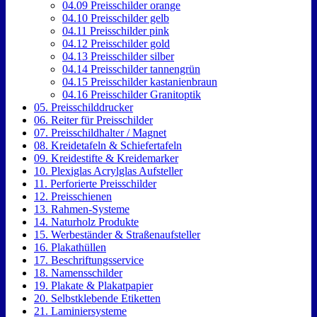
04.09 Preisschilder orange
04.10 Preisschilder gelb
04.11 Preisschilder pink
04.12 Preisschilder gold
04.13 Preisschilder silber
04.14 Preisschilder tannengrün
04.15 Preisschilder kastanienbraun
04.16 Preisschilder Granitoptik
05. Preisschilddrucker
06. Reiter für Preisschilder
07. Preisschildhalter / Magnet
08. Kreidetafeln & Schiefertafeln
09. Kreidestifte & Kreidemarker
10. Plexiglas Acrylglas Aufsteller
11. Perforierte Preisschilder
12. Preisschienen
13. Rahmen-Systeme
14. Naturholz Produkte
15. Werbeständer & Straßenaufsteller
16. Plakathüllen
17. Beschriftungsservice
18. Namensschilder
19. Plakate & Plakatpapier
20. Selbstklebende Etiketten
21. Laminiersysteme