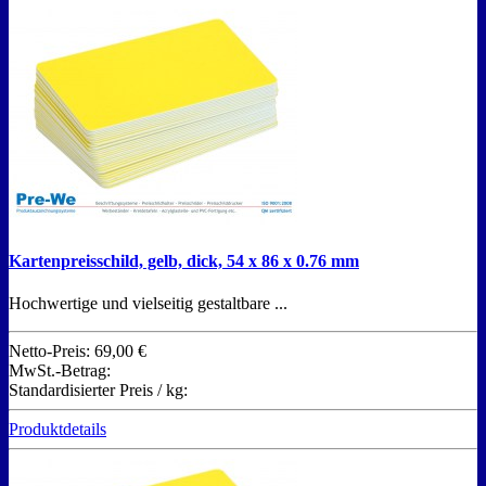
Kartenpreisschild, gelb, dick, 54 x 86 x 0.76 mm
Hochwertige und vielseitig gestaltbare ...
Netto-Preis:
69,00 €
MwSt.-Betrag:
Standardisierter Preis / kg:
Produktdetails