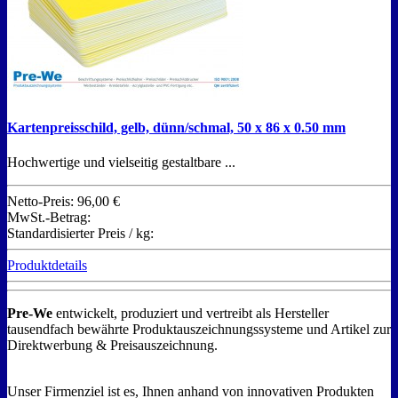
Kartenpreisschild, gelb, dünn/schmal, 50 x 86 x 0.50 mm
Hochwertige und vielseitig gestaltbare ...
Netto-Preis:
96,00 €
MwSt.-Betrag:
Standardisierter Preis / kg:
Produktdetails
Pre-We
entwickelt, produziert und vertreibt als Hersteller
tausendfach bewährte Produktauszeichnungssysteme und Artikel zur
Direktwerbung & Preisauszeichnung.
Unser Firmenziel ist es, Ihnen anhand von innovativen Produkten