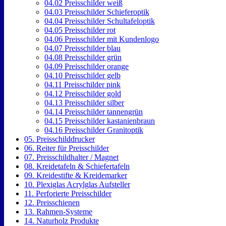
04.02 Preisschilder weiß
04.03 Preisschilder Schieferoptik
04.04 Preisschilder Schultafeloptik
04.05 Preisschilder rot
04.06 Preisschilder mit Kundenlogo
04.07 Preisschilder blau
04.08 Preisschilder grün
04.09 Preisschilder orange
04.10 Preisschilder gelb
04.11 Preisschilder pink
04.12 Preisschilder gold
04.13 Preisschilder silber
04.14 Preisschilder tannengrün
04.15 Preisschilder kastanienbraun
04.16 Preisschilder Granitoptik
05. Preisschilddrucker
06. Reiter für Preisschilder
07. Preisschildhalter / Magnet
08. Kreidetafeln & Schiefertafeln
09. Kreidestifte & Kreidemarker
10. Plexiglas Acrylglas Aufsteller
11. Perforierte Preisschilder
12. Preisschienen
13. Rahmen-Systeme
14. Naturholz Produkte