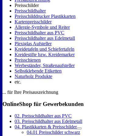
Preisschilder
Preisschildhalter
Preisschilddrucker Plastikkarten
Kartenpreisschilder
Allergie-Symbole und Reiter
Preisschildhalter aus PVC
Preisschildhalter aus Edelmetall
Plexiglas Aufsteller
Kreidetafeln und Schiefertafeln
Kreidestifte bzw. Kreidemarker
Preisschienen
Werbeständer, Straßenaufsteller
Selbstklebende Etiketten
Naturholz Produkte
etc.
... für Ihre Preisauszeichnung
OnlineShop für Gewerbekunden
02. Preisschildhalter aus PVC
03. Preisschildhalter aus Edelmetall
04. Plastikkarten & Preisschilder
04.01 Preisschilder schwarz