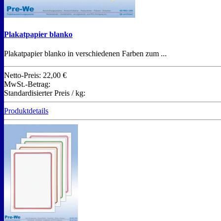
Plakatpapier blanko
Plakatpapier blanko in verschiedenen Farben zum ...
Netto-Preis:
22,00 €
MwSt.-Betrag:
Standardisierter Preis / kg:
Produktdetails