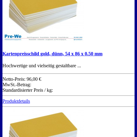
Kartenpreisschild gold, dünn, 54 x 86 x 0.50 mm
Hochwertige und vielseitig gestaltbare ...
Netto-Preis:
96,00 €
MwSt.-Betrag:
Standardisierter Preis / kg:
Produktdetails