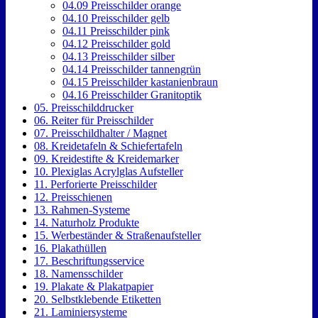
04.09 Preisschilder orange
04.10 Preisschilder gelb
04.11 Preisschilder pink
04.12 Preisschilder gold
04.13 Preisschilder silber
04.14 Preisschilder tannengrün
04.15 Preisschilder kastanienbraun
04.16 Preisschilder Granitoptik
05. Preisschilddrucker
06. Reiter für Preisschilder
07. Preisschildhalter / Magnet
08. Kreidetafeln & Schiefertafeln
09. Kreidestifte & Kreidemarker
10. Plexiglas Acrylglas Aufsteller
11. Perforierte Preisschilder
12. Preisschienen
13. Rahmen-Systeme
14. Naturholz Produkte
15. Werbeständer & Straßenaufsteller
16. Plakathüllen
17. Beschriftungsservice
18. Namensschilder
19. Plakate & Plakatpapier
20. Selbstklebende Etiketten
21. Laminiersysteme