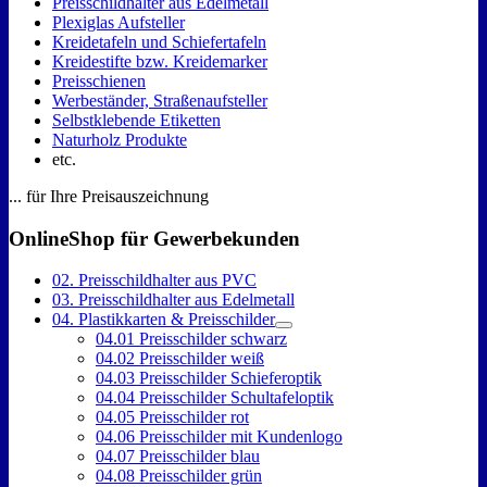
Preisschildhalter aus Edelmetall
Plexiglas Aufsteller
Kreidetafeln und Schiefertafeln
Kreidestifte bzw. Kreidemarker
Preisschienen
Werbeständer, Straßenaufsteller
Selbstklebende Etiketten
Naturholz Produkte
etc.
... für Ihre Preisauszeichnung
OnlineShop für Gewerbekunden
02. Preisschildhalter aus PVC
03. Preisschildhalter aus Edelmetall
04. Plastikkarten & Preisschilder
04.01 Preisschilder schwarz
04.02 Preisschilder weiß
04.03 Preisschilder Schieferoptik
04.04 Preisschilder Schultafeloptik
04.05 Preisschilder rot
04.06 Preisschilder mit Kundenlogo
04.07 Preisschilder blau
04.08 Preisschilder grün