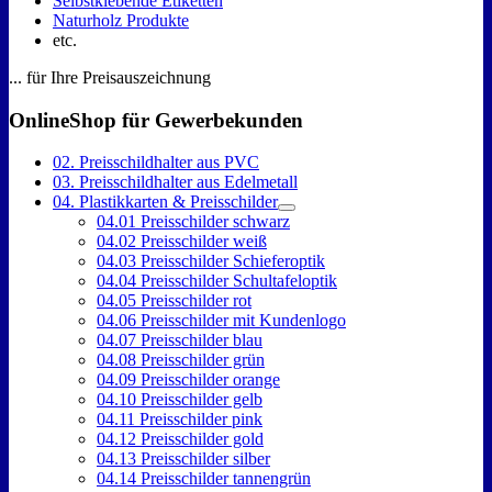
Selbstklebende Etiketten
Naturholz Produkte
etc.
... für Ihre Preisauszeichnung
OnlineShop für Gewerbekunden
02. Preisschildhalter aus PVC
03. Preisschildhalter aus Edelmetall
04. Plastikkarten & Preisschilder
04.01 Preisschilder schwarz
04.02 Preisschilder weiß
04.03 Preisschilder Schieferoptik
04.04 Preisschilder Schultafeloptik
04.05 Preisschilder rot
04.06 Preisschilder mit Kundenlogo
04.07 Preisschilder blau
04.08 Preisschilder grün
04.09 Preisschilder orange
04.10 Preisschilder gelb
04.11 Preisschilder pink
04.12 Preisschilder gold
04.13 Preisschilder silber
04.14 Preisschilder tannengrün