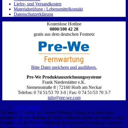
Liefer- und Versandkosten
Materialprüfung / Lebensmittelkontakt
Datenschutzerklärung
Kostenlose Hotline
0800/100 42 28
gratis aus dem deutschen Festnetz
Bitte Datei speichern und ausführen.
Pre-We Produktauszeichnungssysteme
Frank Niederstätter e.K.
Siemensstraße 8 | 72160 Horb am Neckar
Telefon: 0 74 51/53 70 3-0 | Fax: 0 74 51/53 70 3-7
info@pre-we.com
STARTSEITE
FIRMENPROFIL
Wir nutzen Cookies auf unserer Website. Einige von ihnen sind
KONTAKT
essenziell für den Betrieb der Seite, während andere uns helfen, diese
DOWNLOADS
Website und die Nutzererfahrung zu verbessern (Tracking Cookies).
SONDERANFERTIGUNGEN
Sie können selbst entscheiden, ob Sie die Cookies zulassen möchten.