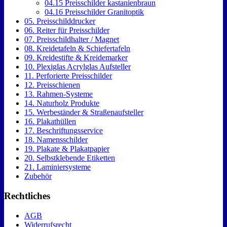
04.15 Preisschilder kastanienbraun
04.16 Preisschilder Granitoptik
05. Preisschilddrucker
06. Reiter für Preisschilder
07. Preisschildhalter / Magnet
08. Kreidetafeln & Schiefertafeln
09. Kreidestifte & Kreidemarker
10. Plexiglas Acrylglas Aufsteller
11. Perforierte Preisschilder
12. Preisschienen
13. Rahmen-Systeme
14. Naturholz Produkte
15. Werbeständer & Straßenaufsteller
16. Plakathüllen
17. Beschriftungsservice
18. Namensschilder
19. Plakate & Plakatpapier
20. Selbstklebende Etiketten
21. Laminiersysteme
Zubehör
Rechtliches
AGB
Widerrufsrecht