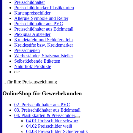
Preisschildhalter
Preisschilddrucker Plastikkarten
Kartenpreisschilder
Allergie-Symbole und Reiter
Preisschildhalter aus PVC
Preisschildhalter aus Edelmetall
Plexiglas Aufsteller
Kreidetafeln und Schiefertafeln
Kreidestifte bzw. Kreidemarker
Preisschienen
Werbeständer, Straßenaufsteller
Selbstklebende Etiketten
Naturholz Produkte
etc.
... für Ihre Preisauszeichnung
OnlineShop für Gewerbekunden
02. Preisschildhalter aus PVC
03. Preisschildhalter aus Edelmetall
04. Plastikkarten & Preisschilder
04.01 Preisschilder schwarz
04.02 Preisschilder weiß
04.03 Preisschilder Schieferoptik