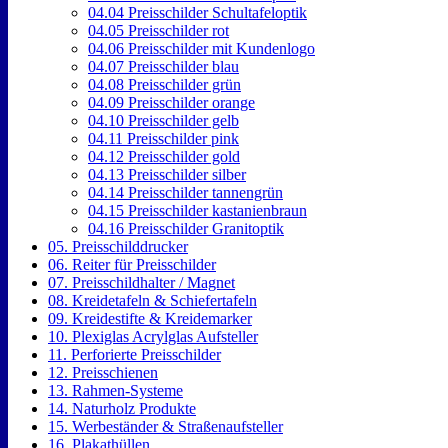
04.04 Preisschilder Schultafeloptik
04.05 Preisschilder rot
04.06 Preisschilder mit Kundenlogo
04.07 Preisschilder blau
04.08 Preisschilder grün
04.09 Preisschilder orange
04.10 Preisschilder gelb
04.11 Preisschilder pink
04.12 Preisschilder gold
04.13 Preisschilder silber
04.14 Preisschilder tannengrün
04.15 Preisschilder kastanienbraun
04.16 Preisschilder Granitoptik
05. Preisschilddrucker
06. Reiter für Preisschilder
07. Preisschildhalter / Magnet
08. Kreidetafeln & Schiefertafeln
09. Kreidestifte & Kreidemarker
10. Plexiglas Acrylglas Aufsteller
11. Perforierte Preisschilder
12. Preisschienen
13. Rahmen-Systeme
14. Naturholz Produkte
15. Werbeständer & Straßenaufsteller
16. Plakathüllen