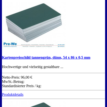
Kartenpreisschild tannengrün, dünn, 54 x 86 x 0,5 mm
Hochwertige und vielseitig gestaltbare ...
Netto-Preis:
96,00 €
MwSt.-Betrag:
Standardisierter Preis / kg:
Produktdetails