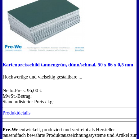
Kartenpreisschild tannengrün, dünn/schmal, 50 x 86 x 0,5 mm
Hochwertige und vielseitig gestaltbare ...
Netto-Preis:
96,00 €
MwSt.-Betrag:
Standardisierter Preis / kg:
Produktdetails
Pre-We
entwickelt, produziert und vertreibt als Hersteller
tausendfach bewährte Produktauszeichnungssysteme und Artikel zur