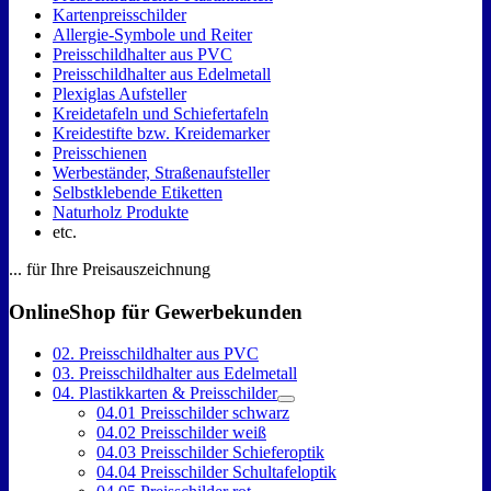
Kartenpreisschilder
Allergie-Symbole und Reiter
Preisschildhalter aus PVC
Preisschildhalter aus Edelmetall
Plexiglas Aufsteller
Kreidetafeln und Schiefertafeln
Kreidestifte bzw. Kreidemarker
Preisschienen
Werbeständer, Straßenaufsteller
Selbstklebende Etiketten
Naturholz Produkte
etc.
... für Ihre Preisauszeichnung
OnlineShop für Gewerbekunden
02. Preisschildhalter aus PVC
03. Preisschildhalter aus Edelmetall
04. Plastikkarten & Preisschilder
04.01 Preisschilder schwarz
04.02 Preisschilder weiß
04.03 Preisschilder Schieferoptik
04.04 Preisschilder Schultafeloptik