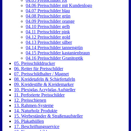
04.05 Preisschilder rot
04.06 Preisschilder mit Kundenlogo
04.07 Preisschilder blau
04.08 Preisschilder grün
04.09 Preisschilder orange
04.10 Preisschilder gelb
04.11 Preisschilder pink
04.12 Preisschilder gold
04.13 Preisschilder silber
04.14 Preisschilder tannengrün
04.15 Preisschilder kastanienbraun
04.16 Preisschilder Granitoptik
05. Preisschilddrucker
06. Reiter für Preisschilder
07. Preisschildhalter / Magnet
08. Kreidetafeln & Schiefertafeln
09. Kreidestifte & Kreidemarker
10. Plexiglas Acrylglas Aufsteller
11. Perforierte Preisschilder
12. Preisschienen
13. Rahmen-Systeme
14. Naturholz Produkte
15. Werbeständer & Straßenaufsteller
16. Plakathüllen
17. Beschriftungsservice